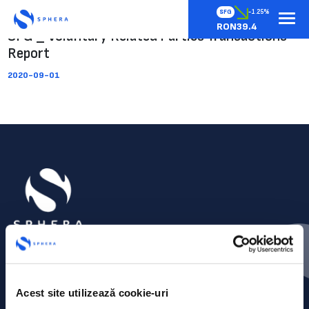
SFG
-1.25%
RON39.4
SFG _ Voluntary Related Parties Transactions
Report
2020-09-01
Acest site utilizează cookie-uri