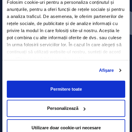
Folosim cookie-uri pentru a personaliza conținutul și
anunțurile, pentru a oferi funcții de rețele sociale și pentru
Press releases
a analiza traficul. De asemenea, le oferim partenerilor de
rețele sociale, de publicitate și de analize informații cu
Privacy Policy
privire la modul în care folosiți site-ul nostru. Aceștia le
pot combina cu alte informații oferite de dvs. sau culese
Contact
în urma folosirii serviciilor lor. În cazul în care alegeți să
continuați să utilizați website-ul nostru, sunteți de acord
Data Processing policy
cu utilizarea modulelor noastre cookie.
Terms and Conditions
Afişare
Cookie policy
Permitere toate
Personalizează
Utilizare doar cookie-uri necesare