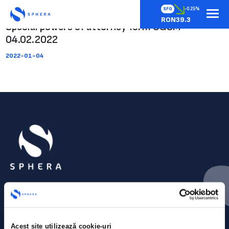
SFG
-0.25%
RON39.3
Special powers of attorney form OGSM
04.02.2022
2022-01-04
Acest site utilizează cookie-uri