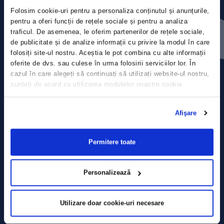
Folosim cookie-uri pentru a personaliza conținutul și anunțurile,
Press releases
pentru a oferi funcții de rețele sociale și pentru a analiza
traficul. De asemenea, le oferim partenerilor de rețele sociale,
de publicitate și de analize informații cu privire la modul în care
Privacy Policy
folosiți site-ul nostru. Aceștia le pot combina cu alte informații
oferite de dvs. sau culese în urma folosirii serviciilor lor. În
Contact
cazul în care alegeți să continuați să utilizați website-ul nostru,
sunteți de acord cu utilizarea modulelor noastre cookie.
Data Processing policy
Afişare
Terms and Conditions
Cookie policy
Permitere toate
Personalizează
Utilizare doar cookie-uri necesare