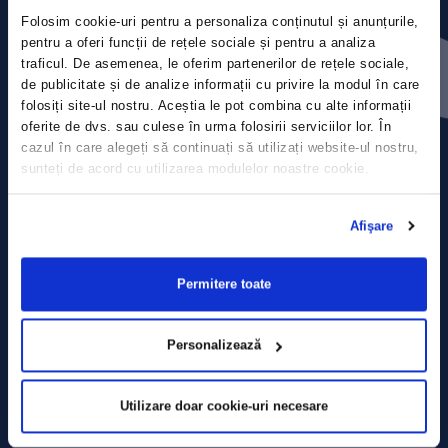
Folosim cookie-uri pentru a personaliza conținutul și anunțurile,
Press releases
pentru a oferi funcții de rețele sociale și pentru a analiza
traficul. De asemenea, le oferim partenerilor de rețele sociale,
de publicitate și de analize informații cu privire la modul în care
Privacy Policy
folosiți site-ul nostru. Aceștia le pot combina cu alte informații
oferite de dvs. sau culese în urma folosirii serviciilor lor. În
Contact
cazul în care alegeți să continuați să utilizați website-ul nostru,
sunteți de acord cu utilizarea modulelor noastre cookie.
Data Processing policy
Afişare
Terms and Conditions
Cookie policy
Permitere toate
Personalizează
Utilizare doar cookie-uri necesare