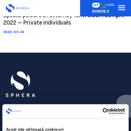
SFG
-0.25%
RON39.3
Special powers of attorney form OGSM 28 April
2022 – Private individuals
2022-03-24
Acest site utilizează cookie-uri