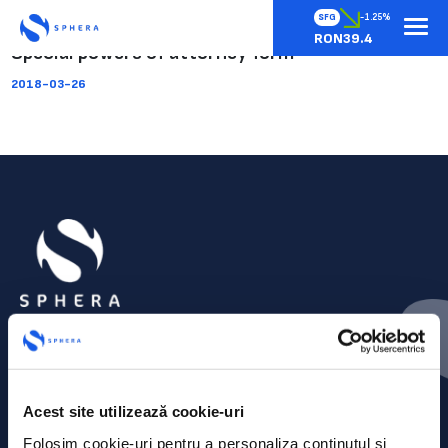
SFG
-1.25%
RON39.4
Special powers of attorney form
2018-03-26
Acest site utilizează cookie-uri
Folosim cookie-uri pentru a personaliza conținutul și