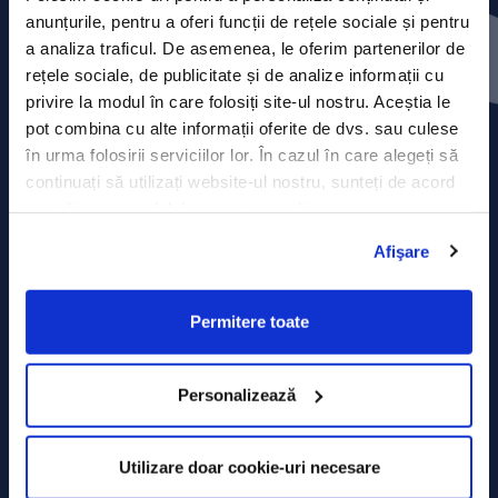
Press releases
anunțurile, pentru a oferi funcții de rețele sociale și pentru
a analiza traficul. De asemenea, le oferim partenerilor de
Privacy Policy
rețele sociale, de publicitate și de analize informații cu
privire la modul în care folosiți site-ul nostru. Aceștia le
Contact
pot combina cu alte informații oferite de dvs. sau culese
în urma folosirii serviciilor lor. În cazul în care alegeți să
Data Processing policy
continuați să utilizați website-ul nostru, sunteți de acord
cu utilizarea modulelor noastre cookie.
Terms and Conditions
Afişare
Cookie policy
Permitere toate
Personalizează
Utilizare doar cookie-uri necesare