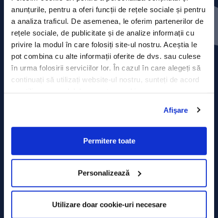
Press releases
anunțurile, pentru a oferi funcții de rețele sociale și pentru
a analiza traficul. De asemenea, le oferim partenerilor de
Privacy Policy
rețele sociale, de publicitate și de analize informații cu
privire la modul în care folosiți site-ul nostru. Aceștia le
Contact
pot combina cu alte informații oferite de dvs. sau culese
în urma folosirii serviciilor lor. În cazul în care alegeți să
Data Processing policy
continuați să utilizați website-ul nostru, sunteți de acord
cu utilizarea modulelor noastre cookie.
Terms and Conditions
Afişare
Cookie policy
Permitere toate
Personalizează
Utilizare doar cookie-uri necesare