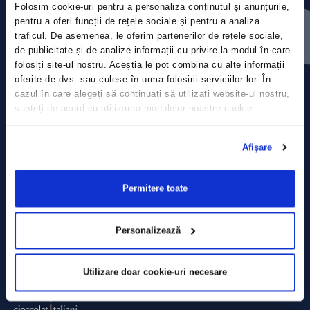
Folosim cookie-uri pentru a personaliza conținutul și anunțurile,
Press releases
pentru a oferi funcții de rețele sociale și pentru a analiza
traficul. De asemenea, le oferim partenerilor de rețele sociale,
Privacy Policy
de publicitate și de analize informații cu privire la modul în care
folosiți site-ul nostru. Aceștia le pot combina cu alte informații
Contact
oferite de dvs. sau culese în urma folosirii serviciilor lor. În
cazul în care alegeți să continuați să utilizați website-ul nostru,
sunteți de acord cu utilizarea modulelor noastre cookie.
Data Processing policy
Terms and Conditions
Afişare
Cookie policy
Permitere toate
Personalizează
Utilizare doar cookie-uri necesare