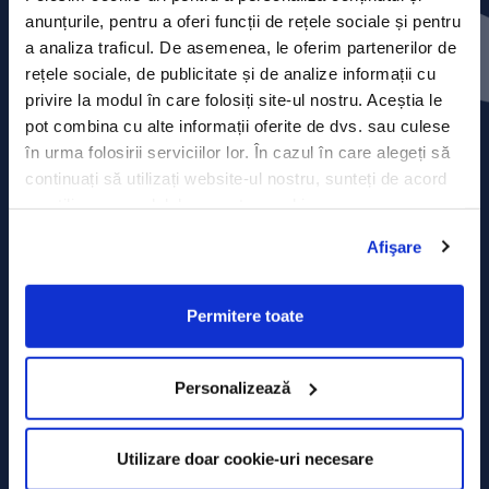
Press releases
anunțurile, pentru a oferi funcții de rețele sociale și pentru
a analiza traficul. De asemenea, le oferim partenerilor de
Privacy Policy
rețele sociale, de publicitate și de analize informații cu
privire la modul în care folosiți site-ul nostru. Aceștia le
Contact
pot combina cu alte informații oferite de dvs. sau culese
în urma folosirii serviciilor lor. În cazul în care alegeți să
Data Processing policy
continuați să utilizați website-ul nostru, sunteți de acord
cu utilizarea modulelor noastre cookie.
Terms and Conditions
Afişare
Cookie policy
Permitere toate
Personalizează
Utilizare doar cookie-uri necesare