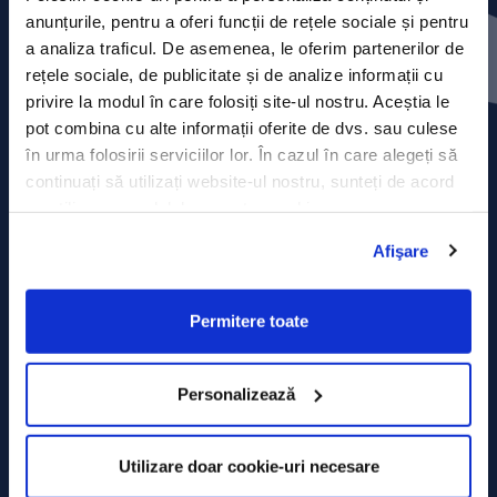
Press releases
anunțurile, pentru a oferi funcții de rețele sociale și pentru
a analiza traficul. De asemenea, le oferim partenerilor de
Privacy Policy
rețele sociale, de publicitate și de analize informații cu
privire la modul în care folosiți site-ul nostru. Aceștia le
Contact
pot combina cu alte informații oferite de dvs. sau culese
în urma folosirii serviciilor lor. În cazul în care alegeți să
Data Processing policy
continuați să utilizați website-ul nostru, sunteți de acord
cu utilizarea modulelor noastre cookie.
Terms and Conditions
Afişare
Cookie policy
Permitere toate
Personalizează
Utilizare doar cookie-uri necesare