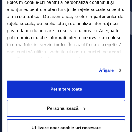
Folosim cookie-uri pentru a personaliza conținutul și
anunțurile, pentru a oferi funcții de rețele sociale și pentru
Contact
a analiza traficul. De asemenea, le oferim partenerilor de
rețele sociale, de publicitate și de analize informații cu
Comunicate de presă
privire la modul în care folosiți site-ul nostru. Aceștia le
pot combina cu alte informații oferite de dvs. sau culese
Politica de confidențialitate
în urma folosirii serviciilor lor. În cazul în care alegeți să
continuați să utilizați website-ul nostru, sunteți de acord
Politica de prelucrare a datelor
cu utilizarea modulelor noastre cookie.
Termeni și condiții
Afişare
Declarația Cookie
Permitere toate
Personalizează
Utilizare doar cookie-uri necesare