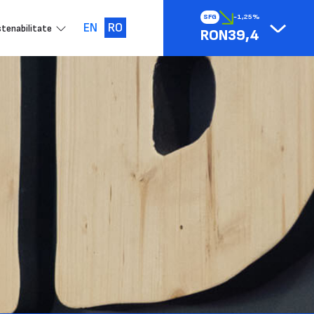
SFG
-1,25%
EN
RO
tenabilitate
RON39,4