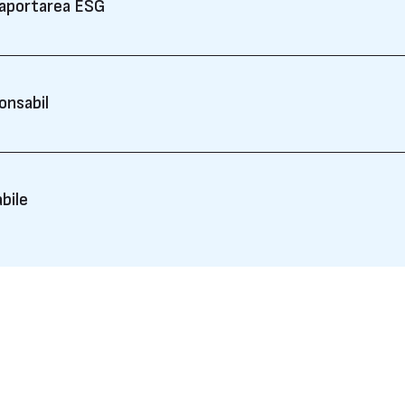
 raportarea ESG
onsabil
bile