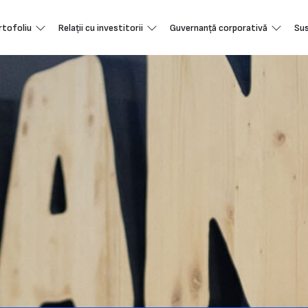
rtofoliu
Relații cu investitorii
Guvernanță corporativă
Sus