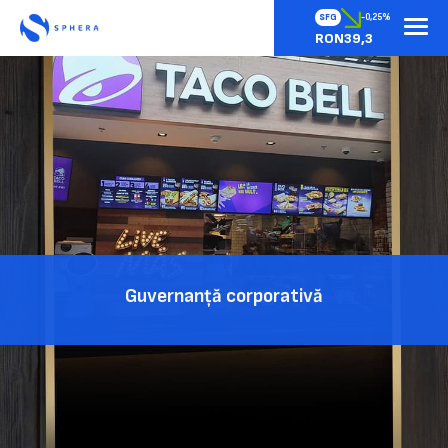
SFG
-0,25%
RON39,3
Guvernanță corporativă