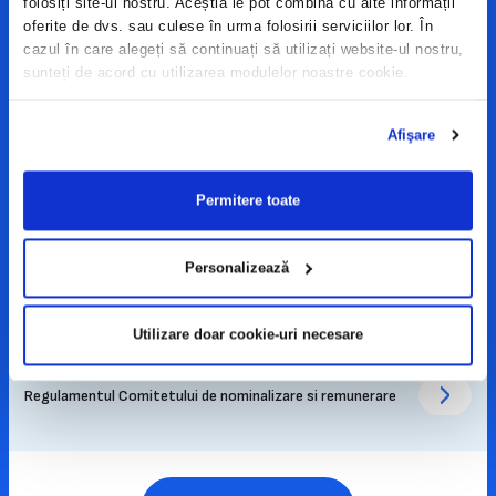
folosiți site-ul nostru. Aceștia le pot combina cu alte informații
oferite de dvs. sau culese în urma folosirii serviciilor lor. În
Vezi toate politicile
cazul în care alegeți să continuați să utilizați website-ul nostru,
sunteți de acord cu utilizarea modulelor noastre cookie.
Afişare
Documente
Permitere toate
Act Constitutiv actualizat
Personalizează
Regulamentul Consiliului de Administratie
Utilizare doar cookie-uri necesare
Regulamentul Comitetului de nominalizare si remunerare