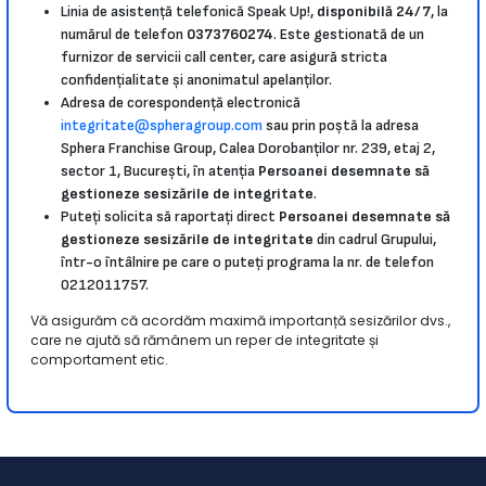
Linia de asistență telefonică Speak Up!,
disponibilă 24/7
, la
numărul de telefon
0373760274
. Este gestionată de un
furnizor de servicii call center, care asigură stricta
confidențialitate și anonimatul apelanților.
Adresa de corespondență electronică
integritate@spheragroup.com
sau prin poștă la adresa
Sphera Franchise Group, Calea Dorobanților nr. 239, etaj 2,
sector 1, București, în atenția
Persoanei desemnate să
gestioneze sesizările de integritate
.
Puteți solicita să raportați direct
Persoanei desemnate să
gestioneze sesizările de integritate
din cadrul Grupului,
într-o întâlnire pe care o puteți programa la nr. de telefon
0212011757.
Vă asigurăm că acordăm maximă importanță sesizărilor dvs.,
care ne ajută să rămânem un reper de integritate și
comportament etic.