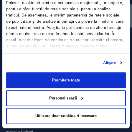
Folosim cookie-uri pentru a personaliza conținutul și anunțurile,
Contact
pentru a oferi funcții de rețele sociale și pentru a analiza
traficul. De asemenea, le oferim partenerilor de rețele sociale,
Comunicate de presă
de publicitate și de analize informații cu privire la modul în care
folosiți site-ul nostru. Aceștia le pot combina cu alte informații
Politica de confidențialitate
oferite de dvs. sau culese în urma folosirii serviciilor lor. În
cazul în care alegeți să continuați să utilizați website-ul nostru,
sunteți de acord cu utilizarea modulelor noastre cookie.
Politica de prelucrare a datelor
Termeni și condiții
Afişare
Declarația Cookie
Permitere toate
Personalizează
Utilizare doar cookie-uri necesare