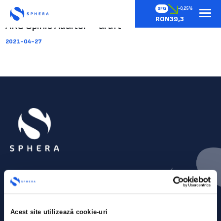
SFG
-0,25%
RON39,3
ARS Opinie Auditor – draft
2021-04-27
Acest site utilizează cookie-uri