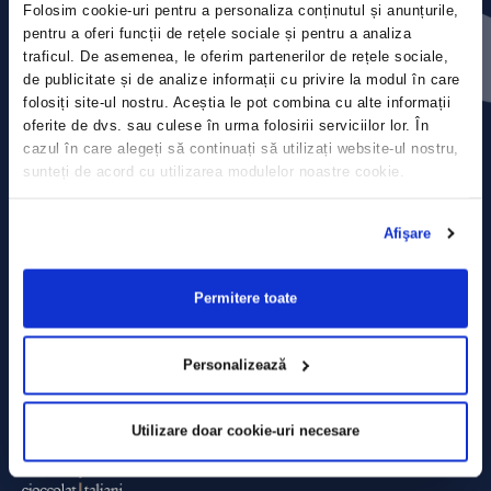
Folosim cookie-uri pentru a personaliza conținutul și anunțurile,
Contact
pentru a oferi funcții de rețele sociale și pentru a analiza
traficul. De asemenea, le oferim partenerilor de rețele sociale,
Comunicate de presă
de publicitate și de analize informații cu privire la modul în care
folosiți site-ul nostru. Aceștia le pot combina cu alte informații
Politica de confidențialitate
oferite de dvs. sau culese în urma folosirii serviciilor lor. În
cazul în care alegeți să continuați să utilizați website-ul nostru,
sunteți de acord cu utilizarea modulelor noastre cookie.
Politica de prelucrare a datelor
Termeni și condiții
Afişare
Declarația Cookie
Permitere toate
Personalizează
Utilizare doar cookie-uri necesare