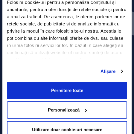
Folosim cookie-uri pentru a personaliza conținutul și
anunțurile, pentru a oferi funcții de rețele sociale și pentru
Contact
a analiza traficul. De asemenea, le oferim partenerilor de
rețele sociale, de publicitate și de analize informații cu
Comunicate de presă
privire la modul în care folosiți site-ul nostru. Aceștia le
pot combina cu alte informații oferite de dvs. sau culese
Politica de confidențialitate
în urma folosirii serviciilor lor. În cazul în care alegeți să
continuați să utilizați website-ul nostru, sunteți de acord
Politica de prelucrare a datelor
cu utilizarea modulelor noastre cookie.
Termeni și condiții
Afişare
Declarația Cookie
Permitere toate
Personalizează
Utilizare doar cookie-uri necesare