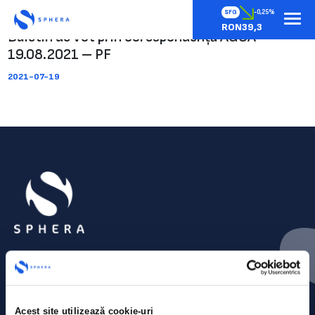
SFG
-0,25%
RON39,3
Buletin de vot prin corespondență AGOA
19.08.2021 – PF
2021-07-19
Acest site utilizează cookie-uri