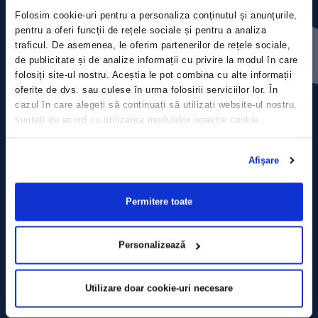
Folosim cookie-uri pentru a personaliza conținutul și anunțurile,
Contact
pentru a oferi funcții de rețele sociale și pentru a analiza
traficul. De asemenea, le oferim partenerilor de rețele sociale,
de publicitate și de analize informații cu privire la modul în care
Comunicate de presă
folosiți site-ul nostru. Aceștia le pot combina cu alte informații
oferite de dvs. sau culese în urma folosirii serviciilor lor. În
Politica de confidențialitate
cazul în care alegeți să continuați să utilizați website-ul nostru,
sunteți de acord cu utilizarea modulelor noastre cookie.
Politica de prelucrare a datelor
Afişare
Termeni și condiții
Declarația Cookie
Permitere toate
Personalizează
Utilizare doar cookie-uri necesare