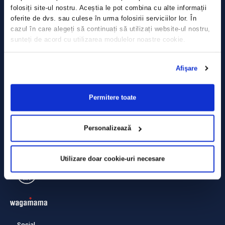
Politica de prelucrare a datelor
folosiți site-ul nostru. Aceștia le pot combina cu alte informații
oferite de dvs. sau culese în urma folosirii serviciilor lor. În
Termeni și condiții
cazul în care alegeți să continuați să utilizați website-ul nostru,
sunteți de acord cu utilizarea modulelor noastre cookie.
Declarația Cookie
Afişare
Permitere toate
Personalizează
Utilizare doar cookie-uri necesare
Social