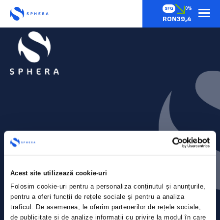
SFG
0%
RON39,4
Contact
Acest site utilizează cookie-uri
Comunicate de presă
Folosim cookie-uri pentru a personaliza conținutul și anunțurile,
pentru a oferi funcții de rețele sociale și pentru a analiza
Politica de confidențialitate
traficul. De asemenea, le oferim partenerilor de rețele sociale,
de publicitate și de analize informații cu privire la modul în care