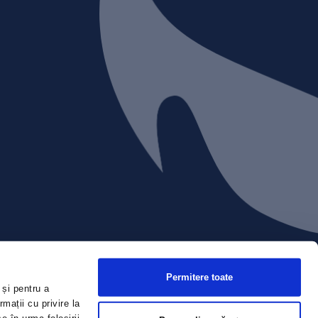
Permitere toate
 și pentru a
mații cu privire la