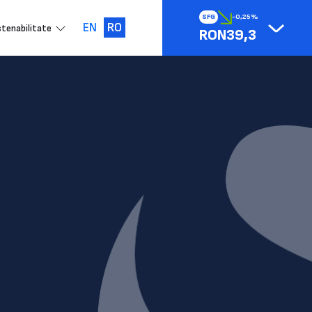
SFG
-0,25%
EN
RO
tenabilitate
RON39,3