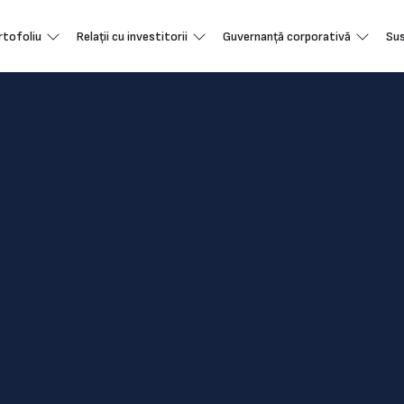
rtofoliu
Relații cu investitorii
Guvernanță corporativă
Sus