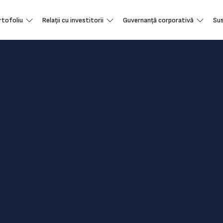
rtofoliu
Relații cu investitorii
Guvernanță corporativă
Sus