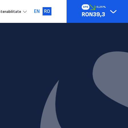
SFG
-0,25%
EN
RO
tenabilitate
RON39,3