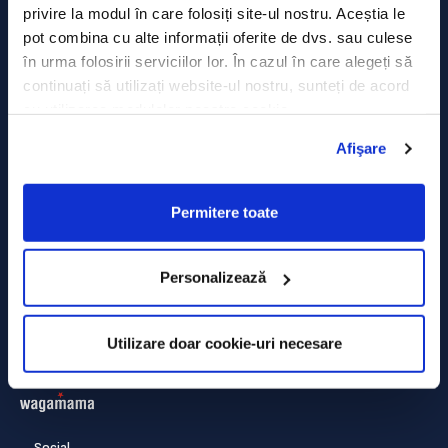
Politica de prelucrare a datelor
privire la modul în care folosiți site-ul nostru. Aceștia le
pot combina cu alte informații oferite de dvs. sau culese
Termeni și condiții
în urma folosirii serviciilor lor. În cazul în care alegeți să
continuați să utilizați website-ul nostru, sunteți de acord
Declarația Cookie
cu utilizarea modulelor noastre cookie.
Afişare
Permitere toate
Personalizează
Utilizare doar cookie-uri necesare
Social