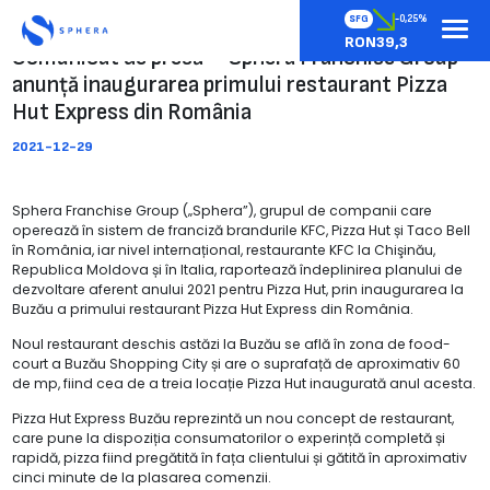
SFG
-0,25%
RON39,3
Comunicat de presă – Sphera Franchise Group
anunță inaugurarea primului restaurant Pizza
Hut Express din România
2021-12-29
Sphera Franchise Group („Sphera”), grupul de companii care
operează în sistem de franciză brandurile KFC, Pizza Hut și Taco Bell
în România, iar nivel internațional, restaurante KFC la Chişinău,
Republica Moldova și în Italia, raportează îndeplinirea planului de
dezvoltare aferent anului 2021 pentru Pizza Hut, prin inaugurarea la
Buzău a primului restaurant Pizza Hut Express din România.
Noul restaurant deschis astăzi la Buzău se află în zona de food-
court a Buzău Shopping City și are o suprafață de aproximativ 60
de mp, fiind cea de a treia locație Pizza Hut inaugurată anul acesta.
Pizza Hut Express Buzău reprezintă un nou concept de restaurant,
care pune la dispoziția consumatorilor o experință completă și
rapidă, pizza fiind pregătită în fața clientului și gătită în aproximativ
cinci minute de la plasarea comenzii.