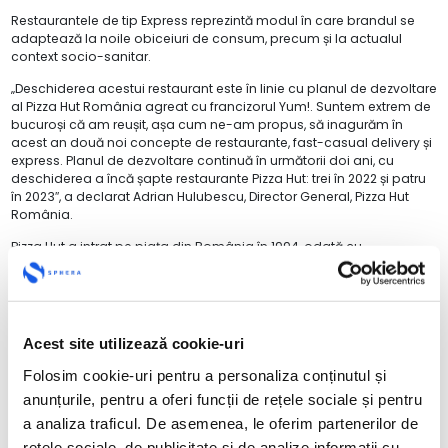
Restaurantele de tip Express reprezintă modul în care brandul se
adaptează la noile obiceiuri de consum, precum și la actualul
context socio-sanitar.
„Deschiderea acestui restaurant este în linie cu planul de dezvoltare
al Pizza Hut România agreat cu francizorul Yum!. Suntem extrem de
bucuroși că am reușit, așa cum ne-am propus, să inagurăm în
acest an două noi concepte de restaurante, fast-casual delivery și
express. Planul de dezvoltare continuă în următorii doi ani, cu
deschiderea a încă șapte restaurante Pizza Hut: trei în 2022 și patru
în 2023″, a declarat Adrian Hulubescu, Director General, Pizza Hut
România.
Pizza Hut a intrat pe piaţa din România în 1994, odată cu
deschiderea primului restaurant din Calea Dorobanţilor, iar în
prezent deţine un total de 41 de restaurante după cum urmează: 21
de restaurante de tip Dine-In și 19 locații Pizza Hut Delivery și 1
Express.
Acest site utilizează cookie-uri
Sphera Franchise Group și-a dus la îndeplinire planul de dezvoltare
și a deschis anul acesta 13 restaurante noi ajungând să opereze în
Folosim cookie-uri pentru a personaliza conținutul și
prezent un total de 168 de restaurante: 92 de restaurante KFC, 41 de
anunțurile, pentru a oferi funcții de rețele sociale și pentru
restaurante Pizza Hut, 13 restaurante Taco Bell, 2 restaurante KFC în
Moldova și 20 de restaurante KFC în Italia.
a analiza traficul. De asemenea, le oferim partenerilor de
rețele sociale, de publicitate și de analize informații cu