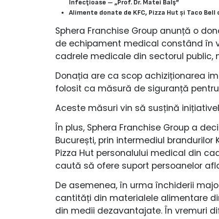
Infecţioase –
„Prof. Dr. Matei Balş”
Alimente donate de KFC, Pizza Hut și Taco Bell
Sphera Franchise Group anunță o donaț
de echipament medical constând în ven
cadrele medicale din sectorul public, 
Donația are ca scop achiziționarea im
folosit ca măsură de siguranță pentru 
Aceste măsuri vin să susțină inițiative
În plus, Sphera Franchise Group a deci
București, prin intermediul brandurilor K
Pizza Hut personalului medical din cadru
caută să ofere suport persoanelor aflate
De asemenea, în urma închiderii majori
cantități din materialele alimentare di
din medii dezavantajate. În vremuri dif