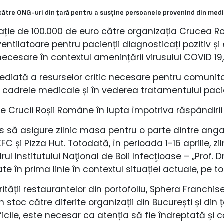
 către ONG-uri din țară pentru a susține persoanele provenind din med
ie de 100.000 de euro către organizația Crucea Roș
tilatoare pentru pacienții diagnosticați pozitiv ș
necesare în contextul amenințării virusului COVID 19
ediată a resurselor critic necesare pentru comunit
cadrele medicale și în vederea tratamentului pacie
le Crucii Roșii Române în lupta împotriva răspândirii
s să asigure zilnic masa pentru o parte dintre angaj
FC și Pizza Hut. Totodată, în perioada 1-16 aprilie, zi
l Institutului Naţional de Boli Infecţioase – „Prof. 
 în prima linie în contextul situației actuale, pe toa
tății restaurantelor din portofoliu, Sphera Franchis
n stoc către diferite organizații din București și din
icile, este necesar ca atenția să fie îndreptată și 