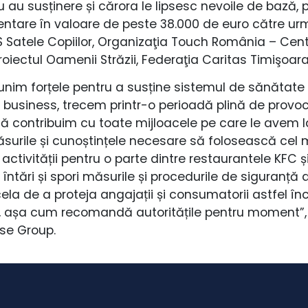
 au susținere și cărora le lipsesc nevoile de bază, 
ntare în valoare de peste 38.000 de euro către urm
Satele Copiilor, Organizaţia Touch România – Cent
roiectul Oamenii Străzii, Federaţia Caritas Timişoara
unim forțele pentru a susține sistemul de sănătate 
e business, trecem printr-o perioadă plină de provoc
să contribuim cu toate mijloacele pe care le avem l
urile și cunoștințele necesare să folosească cel ma
tivității pentru o parte dintre restaurantele KFC și
ntări și spori măsurile și procedurile de siguranță d
ela de a proteja angajații și consumatorii astfel î
liu, așa cum recomandă autoritățile pentru moment”
ise Group.