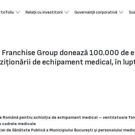
rtofoliu
Relații cu investitorii
Guvernanță corporativă
Sus
Franchise Group donează 100.000 de eu
ziționării de echipament medical, în lu
e Română pentru achiziția de echipament medical – ventilatoare folos
u cadrele medicale
iei de Sănătate Publică a Municipiului București şi personalului medica