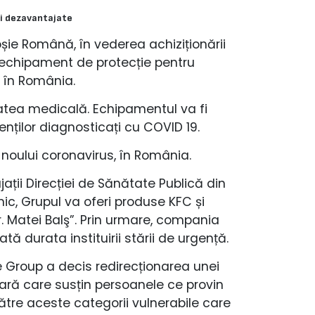
ii dezavantajate
ie Română, în vederea achiziționării
i echipament de protecție pentru
, în România.
atea medicală. Echipamentul va fi
nților diagnosticați cu COVID 19.
 noului coronavirus, în România.
ații Direcției de Sănătate Publică din
lnic, Grupul va oferi produse KFC și
Dr. Matei Balş”. Prin urmare, compania
tă durata instituirii stării de urgență.
e Group a decis redirecționarea unei
 țară care susțin persoanele ce provin
către aceste categorii vulnerabile care