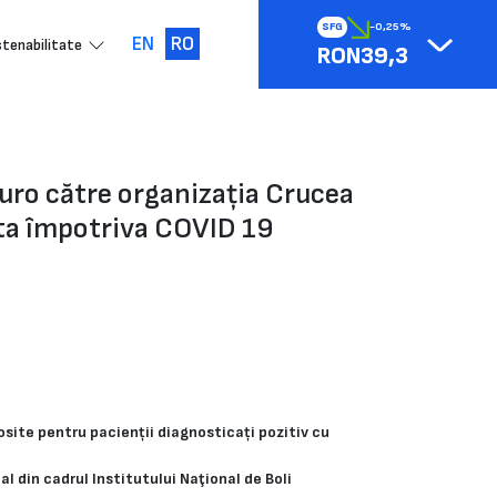
SFG
-0,25%
EN
RO
tenabilitate
RON39,3
ro către organizația Crucea
pta împotriva COVID 19
ite pentru pacienții diagnosticați pozitiv cu
l din cadrul Institutului Naţional de Boli