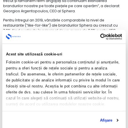
trecut și rămânem ferm angajați să continuăm extinderea
brandurilor noastre pe toate piețele pe care operăm”, a declarat
Georgios Argentopoulos, CEO al Sphera.
Pentru întregul an 2019, vânzările comparabile la nivel de
restaurante (“like-for-like”) ale brandurilor Sphera au crescut cu
7,8%, fiind susținute în principal de un avans de 9,2% pentru KFC
România, o creștere de 16,2% pentru KFC Moldova și o creștere de
5,6% pentru KFC Italia. În ultimul trimestru al anului, vânzările
comparabile au crescut cu 6,2% față de aceeași perioadă a anului
2018.
Acest site utilizează cookie-uri
„Am obținut rezultate solide în trimestrul patru, ceea ce a contribuit
Folosim cookie-uri pentru a personaliza conținutul și anunțurile,
la profitabilitatea foarte bună a grupului nostru pentru întregul an,
pentru a oferi funcții de rețele sociale și pentru a analiza
depășindu-ne astfel obiectivele bugetate. Marjele noastre de
traficul. De asemenea, le oferim partenerilor de rețele sociale,
exploatare a restaurantelor în trimestrul patru s-au îmbunătățit
de publicitate și de analize informații cu privire la modul în care
comparativ cu perioada similară din 2018, în principal ca urmare a
costurilor mai mici ale vânzărilor”, a declarat Valentin Budeș, CFO al
folosiți site-ul nostru. Aceștia le pot combina cu alte informații
Sphera.
oferite de dvs. sau culese în urma folosirii serviciilor lor. În
cazul în care alegeți să continuați să utilizați website-ul nostru,
Excluzând impactul IFRS16 și ajustările unice, EBITDA normalizat a
sunteți de acord cu utilizarea modulelor noastre cookie.
crescut cu 32,7%, la 96 milioane RON în 2019, pe fondul avansului de
51% înregistrat în ultimul trimestru al anului 2019.
Pentru întregul an 2019, excluzând impactul IFRS 16, Sphera a
Afişare
înregistrat un profit de exploatare în restaurante de 124,3 milioane