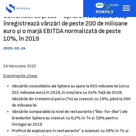
SFG
-0,25%
RON39,3
Comunicat de presă – Sphera Franchise Group
înregistrează vânzări de peste 200 de milioane
euro și o marjă EBITDA normalizată de peste
10%, în 2019
2020-02-24
24 februarie 2020
Evenimente cheie:
Vânzările consolidate ale Sphera au ajuns la 955 milioane lei (circa
201 milioane euro) în 2019, în creștere cu 24% față de 2018;
Vânzările din trimestrul patru (T4) au crescut cu 19%, până la 260
de milioane lei
Vânzările comparabile la nivel de restaurante (“like-for-like”) ale
brandurilor Sphera au crescut cu 6,2% în T4 și 7,8% pentru
întregul an 2019
Profitul de exploatare în restaurante* a avansat cu 26% în T4 și