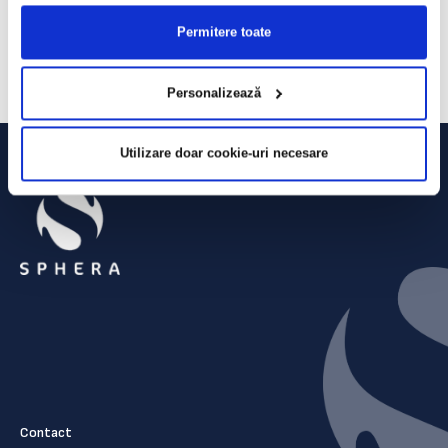
lei, în creștere cu 20,5% față de 2018, și un profit net de 64,2 milioane
lei, în creștere cu 165%. În trimestrul patru, profitul de exploatarea în
Permitere toate
restaurante a avut un avans de 26% față de perioada similară din
2018, până la 36,1 milioane lei, în timp ce profitul net a ajuns la 26
milioane lei, comparativ cu o pierdere de 8,1 milioane lei în T4 2018.
Personalizează
Utilizare doar cookie-uri necesare
Contact