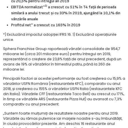
cu 20,5% pentru întregul an 2019
1)
EBITDA normalizat*
a crescut cu 51% în T4 față de perioada
similară a anului trecut și cu 33% în 2019, ajungând la 10,1% din
vânzările anuale
Profitul net* a crescut cu 165% în 2019
*) Excluzând impactul adopției IFRS 16. 1) Excluzând operațiunile
unice.
Sphera Franchise Group raportează vânzări consolidate de 954,7
milioane lei (circa 201 milioane euro) pentru întregul an 2019,
reprezentând o creștere de 23,8% față de anul precedent, după un
avans de 19% al vânzărilor în trimestrul patru, până la 260 de
milioane lei.
Principalii factori ai acestei performanțe au fost creșterea cu 15,9% a
vânzărilor USFN România (restaurantele KFC), comparativ cu anul
2018, și creșterea cu 155% a vânzărilor USFN Italia (restaurantele KFC
din Italia). Vânzările CFF (restaurantele Taco Bell) au crescut cu 171%,
în timp ce vânzările ARS (restaurante Pizza Hut) au avansat cu 7,3%
comparativ cu anul precedent.
„Suntem foarte mulțumiți de rezultatele noastre pentru anul 2019.
Vânzările au rămas puternice iar marjele noastre s-au îmbunătățit,
în ciuda provocărilor prezente. Am deschis 16 restaurante anul