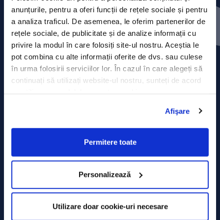
Contact
anunțurile, pentru a oferi funcții de rețele sociale și pentru
a analiza traficul. De asemenea, le oferim partenerilor de
Comunicate de presă
rețele sociale, de publicitate și de analize informații cu
privire la modul în care folosiți site-ul nostru. Aceștia le
Politica de confidențialitate
pot combina cu alte informații oferite de dvs. sau culese
în urma folosirii serviciilor lor. În cazul în care alegeți să
Politica de prelucrare a datelor
continuați să utilizați website-ul nostru, sunteți de acord
cu utilizarea modulelor noastre cookie.
Termeni și condiții
Afişare
Declarația Cookie
Permitere toate
Personalizează
Utilizare doar cookie-uri necesare