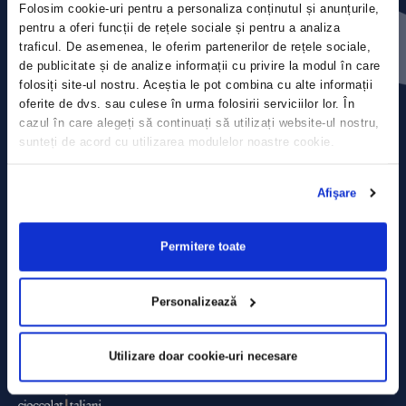
Folosim cookie-uri pentru a personaliza conținutul și anunțurile,
Contact
pentru a oferi funcții de rețele sociale și pentru a analiza
traficul. De asemenea, le oferim partenerilor de rețele sociale,
Comunicate de presă
de publicitate și de analize informații cu privire la modul în care
folosiți site-ul nostru. Aceștia le pot combina cu alte informații
Politica de confidențialitate
oferite de dvs. sau culese în urma folosirii serviciilor lor. În
cazul în care alegeți să continuați să utilizați website-ul nostru,
sunteți de acord cu utilizarea modulelor noastre cookie.
Politica de prelucrare a datelor
Termeni și condiții
Afişare
Declarația Cookie
Permitere toate
Personalizează
Utilizare doar cookie-uri necesare