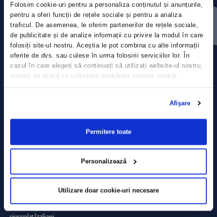
Folosim cookie-uri pentru a personaliza conținutul și anunțurile,
Contact
pentru a oferi funcții de rețele sociale și pentru a analiza
traficul. De asemenea, le oferim partenerilor de rețele sociale,
Comunicate de presă
de publicitate și de analize informații cu privire la modul în care
folosiți site-ul nostru. Aceștia le pot combina cu alte informații
Politica de confidențialitate
oferite de dvs. sau culese în urma folosirii serviciilor lor. În
cazul în care alegeți să continuați să utilizați website-ul nostru,
sunteți de acord cu utilizarea modulelor noastre cookie.
Politica de prelucrare a datelor
Termeni și condiții
Afişare
Declarația Cookie
Permitere toate
Personalizează
Utilizare doar cookie-uri necesare