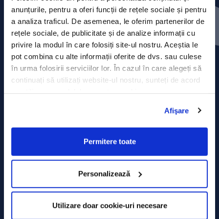
Contact
anunțurile, pentru a oferi funcții de rețele sociale și pentru
a analiza traficul. De asemenea, le oferim partenerilor de
Comunicate de presă
rețele sociale, de publicitate și de analize informații cu
privire la modul în care folosiți site-ul nostru. Aceștia le
Politica de confidențialitate
pot combina cu alte informații oferite de dvs. sau culese
în urma folosirii serviciilor lor. În cazul în care alegeți să
Politica de prelucrare a datelor
continuați să utilizați website-ul nostru, sunteți de acord
cu utilizarea modulelor noastre cookie.
Termeni și condiții
Afişare
Declarația Cookie
Permitere toate
Personalizează
Utilizare doar cookie-uri necesare