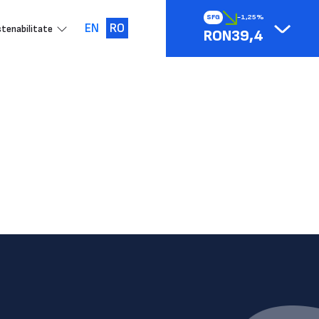
SFG
-1,25%
EN
RO
tenabilitate
RON39,4