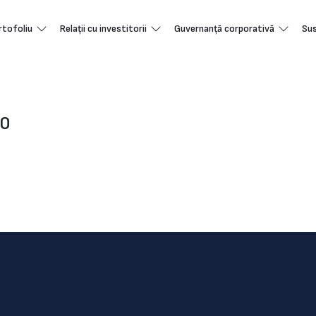
rtofoliu
Relații cu investitorii
Guvernanță corporativă
Sus
20