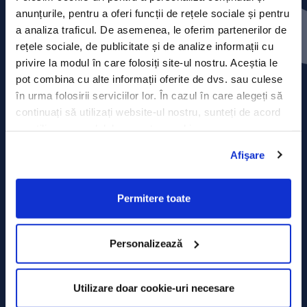
Contact
anunțurile, pentru a oferi funcții de rețele sociale și pentru
a analiza traficul. De asemenea, le oferim partenerilor de
Comunicate de presă
rețele sociale, de publicitate și de analize informații cu
privire la modul în care folosiți site-ul nostru. Aceștia le
Politica de confidențialitate
pot combina cu alte informații oferite de dvs. sau culese
în urma folosirii serviciilor lor. În cazul în care alegeți să
Politica de prelucrare a datelor
continuați să utilizați website-ul nostru, sunteți de acord
cu utilizarea modulelor noastre cookie.
Termeni și condiții
Afişare
Declarația Cookie
Permitere toate
Personalizează
Utilizare doar cookie-uri necesare