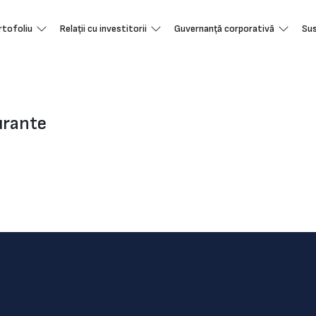
rtofoliu
Relații cu investitorii
Guvernanță corporativă
Sus
urante