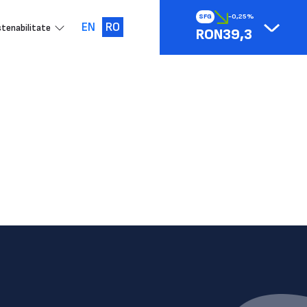
SFG
-0,25%
EN
RO
tenabilitate
RON39,3