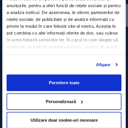
Contact
anunțurile, pentru a oferi funcții de rețele sociale și pentru
a analiza traficul. De asemenea, le oferim partenerilor de
Comunicate de presă
rețele sociale, de publicitate și de analize informații cu
privire la modul în care folosiți site-ul nostru. Aceștia le
Politica de confidențialitate
pot combina cu alte informații oferite de dvs. sau culese
în urma folosirii serviciilor lor. În cazul în care alegeți să
Politica de prelucrare a datelor
continuați să utilizați website-ul nostru, sunteți de acord
cu utilizarea modulelor noastre cookie.
Termeni și condiții
Afişare
Declarația Cookie
Permitere toate
Personalizează
Utilizare doar cookie-uri necesare