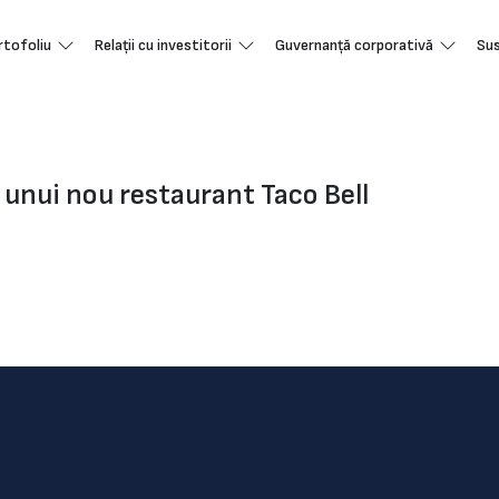
rtofoliu
Relații cu investitorii
Guvernanță corporativă
Sus
unui nou restaurant Taco Bell