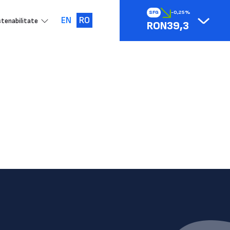
SFG
-0,25%
EN
RO
tenabilitate
RON39,3