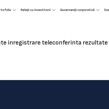
rtofoliu
Relații cu investitorii
Guvernanță corporativă
Sus
te inregistrare teleconferinta rezultat