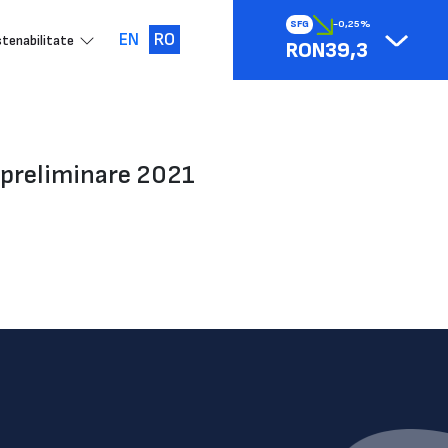
SFG
-0,25%
EN
RO
tenabilitate
RON39,3
e preliminare 2021