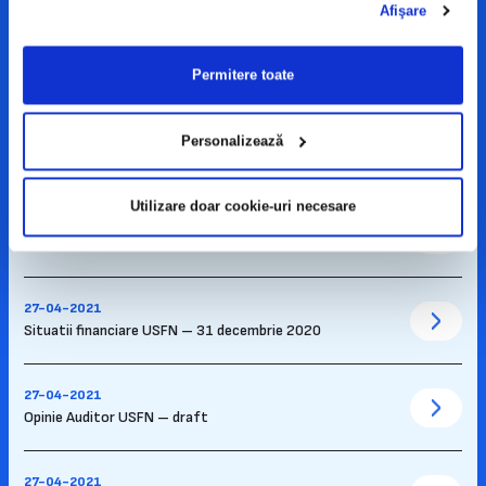
Afişare
27-04-2021
USFN – Raportul Administratorilor pentru activitatea din
2020
Permitere toate
27-04-2021
Personalizează
Buletin de vot USFN AGOA 27/28.05.2021
Utilizare doar cookie-uri necesare
27-04-2021
Proiect Hotarare USFN AGOA 27/28.05.2021
27-04-2021
Situatii financiare USFN – 31 decembrie 2020
27-04-2021
Opinie Auditor USFN – draft
27-04-2021