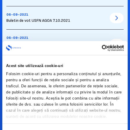
06-09-2021
Buletin de vot USFN AGOA 7.10.2021
06-09-2021
Propunere Hotarare AGEA Intesa San Paolo Bank
7.10.2021
Acest site utilizează cookie-uri
06-09-2021
Propunere Hotarare AGEA Alpha Bank 7.10.2021
Folosim cookie-uri pentru a personaliza conținutul și anunțurile,
pentru a oferi funcții de rețele sociale și pentru a analiza
traficul. De asemenea, le oferim partenerilor de rețele sociale,
06-09-2021
de publicitate și de analize informații cu privire la modul în care
Convocator AGEA USFN 07.10.2021
folosiți site-ul nostru. Aceștia le pot combina cu alte informații
oferite de dvs. sau culese în urma folosirii serviciilor lor. În
cazul în care alegeți să continuați să utilizați website-ul nostru,
27-04-2021
sunteți de acord cu utilizarea modulelor noastre cookie.
Bugetul de Venituri și Cheltuieli – Anul 2021