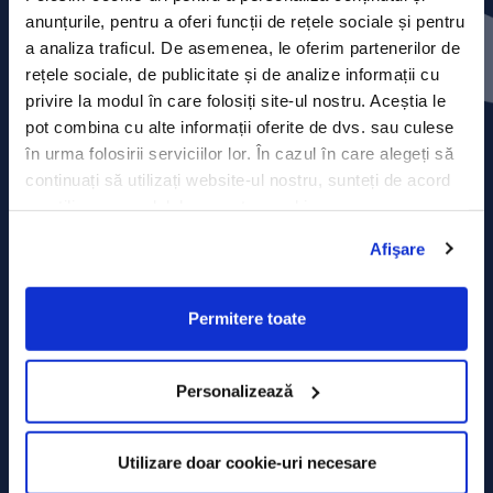
Contact
anunțurile, pentru a oferi funcții de rețele sociale și pentru
a analiza traficul. De asemenea, le oferim partenerilor de
Comunicate de presă
rețele sociale, de publicitate și de analize informații cu
privire la modul în care folosiți site-ul nostru. Aceștia le
Politica de confidențialitate
pot combina cu alte informații oferite de dvs. sau culese
în urma folosirii serviciilor lor. În cazul în care alegeți să
Politica de prelucrare a datelor
continuați să utilizați website-ul nostru, sunteți de acord
cu utilizarea modulelor noastre cookie.
Termeni și condiții
Afişare
Declarația Cookie
Permitere toate
Personalizează
Utilizare doar cookie-uri necesare