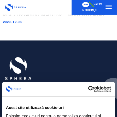
SFG
-0,25%
RON39,3
Draft Hotărâre AGEA ARS – decembrie 2020
2020-12-21
Acest site utilizează cookie-uri
Folosim cookie-uri pentru a personaliza conținutul și