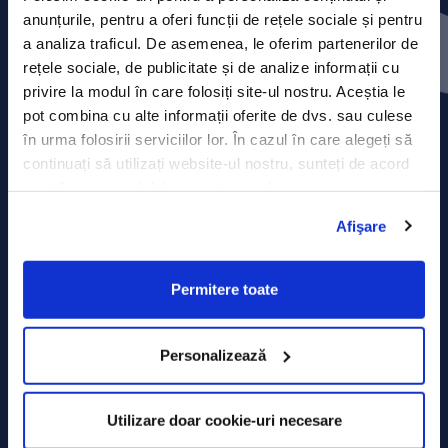
Contact
anunțurile, pentru a oferi funcții de rețele sociale și pentru
a analiza traficul. De asemenea, le oferim partenerilor de
Comunicate de presă
rețele sociale, de publicitate și de analize informații cu
privire la modul în care folosiți site-ul nostru. Aceștia le
Politica de confidențialitate
pot combina cu alte informații oferite de dvs. sau culese
în urma folosirii serviciilor lor. În cazul în care alegeți să
Politica de prelucrare a datelor
continuați să utilizați website-ul nostru, sunteți de acord
cu utilizarea modulelor noastre cookie.
Termeni și condiții
Afişare
Declarația Cookie
Permitere toate
Personalizează
Utilizare doar cookie-uri necesare