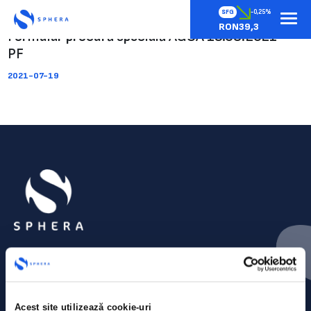
SFG
-0,25%
RON39,3
Formular procură specială AGOA 19.08.2021 –
PF
2021-07-19
Acest site utilizează cookie-uri