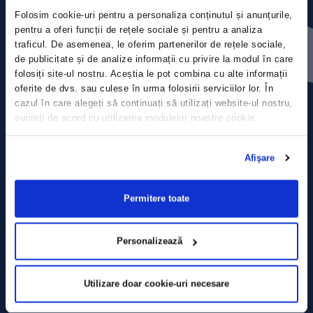
Folosim cookie-uri pentru a personaliza conținutul și anunțurile,
Contact
pentru a oferi funcții de rețele sociale și pentru a analiza
traficul. De asemenea, le oferim partenerilor de rețele sociale,
de publicitate și de analize informații cu privire la modul în care
Comunicate de presă
folosiți site-ul nostru. Aceștia le pot combina cu alte informații
oferite de dvs. sau culese în urma folosirii serviciilor lor. În
Politica de confidențialitate
cazul în care alegeți să continuați să utilizați website-ul nostru,
sunteți de acord cu utilizarea modulelor noastre cookie.
Politica de prelucrare a datelor
Afişare
Termeni și condiții
Declarația Cookie
Permitere toate
Personalizează
Utilizare doar cookie-uri necesare