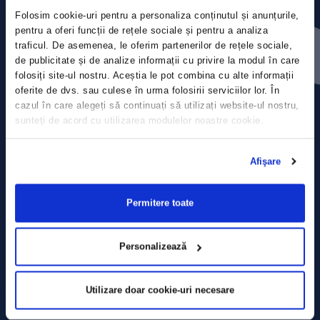
Folosim cookie-uri pentru a personaliza conținutul și anunțurile,
Contact
pentru a oferi funcții de rețele sociale și pentru a analiza
traficul. De asemenea, le oferim partenerilor de rețele sociale,
de publicitate și de analize informații cu privire la modul în care
Comunicate de presă
folosiți site-ul nostru. Aceștia le pot combina cu alte informații
oferite de dvs. sau culese în urma folosirii serviciilor lor. În
Politica de confidențialitate
cazul în care alegeți să continuați să utilizați website-ul nostru,
sunteți de acord cu utilizarea modulelor noastre cookie.
Politica de prelucrare a datelor
Afişare
Termeni și condiții
Declarația Cookie
Permitere toate
Personalizează
Utilizare doar cookie-uri necesare