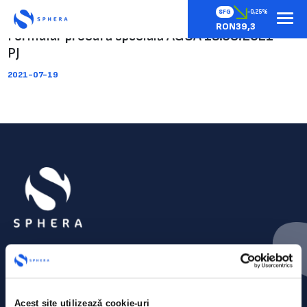
SFG
-0,25%
RON39,3
Formular procură specială AGOA 19.08.2021 –
PJ
2021-07-19
Acest site utilizează cookie-uri