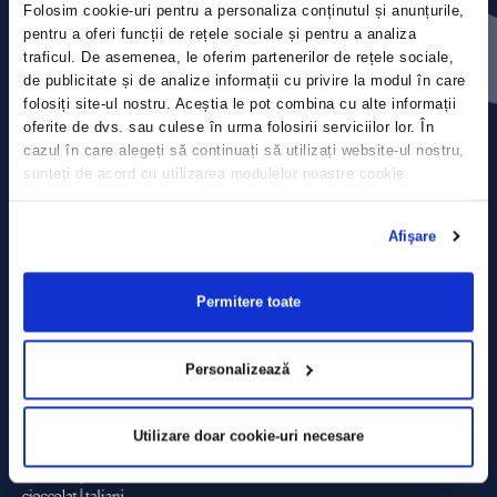
Folosim cookie-uri pentru a personaliza conținutul și anunțurile,
Contact
pentru a oferi funcții de rețele sociale și pentru a analiza
traficul. De asemenea, le oferim partenerilor de rețele sociale,
Comunicate de presă
de publicitate și de analize informații cu privire la modul în care
folosiți site-ul nostru. Aceștia le pot combina cu alte informații
Politica de confidențialitate
oferite de dvs. sau culese în urma folosirii serviciilor lor. În
cazul în care alegeți să continuați să utilizați website-ul nostru,
sunteți de acord cu utilizarea modulelor noastre cookie.
Politica de prelucrare a datelor
Termeni și condiții
Afişare
Declarația Cookie
Permitere toate
Personalizează
Utilizare doar cookie-uri necesare