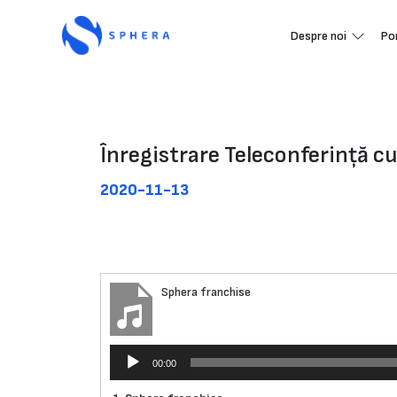
Despre noi
Po
Înregistrare Teleconferință c
2020-11-13
Sphera franchise
Player
00:00
audio