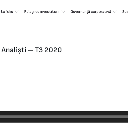
rtofoliu
Relații cu investitorii
Guvernanță corporativă
Sus
u Analiști – T3 2020