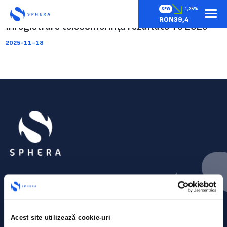
SFG
-1,25%
RON39,4
Înregistrare teleconferință rezultate T3 2025
2025-11-18
Acest site utilizează cookie-uri