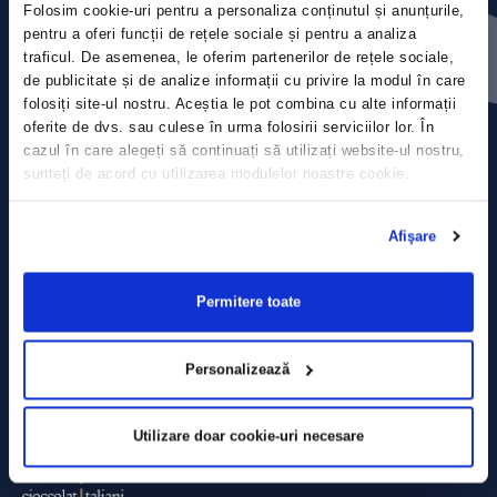
Folosim cookie-uri pentru a personaliza conținutul și anunțurile,
Contact
pentru a oferi funcții de rețele sociale și pentru a analiza
traficul. De asemenea, le oferim partenerilor de rețele sociale,
Comunicate de presă
de publicitate și de analize informații cu privire la modul în care
folosiți site-ul nostru. Aceștia le pot combina cu alte informații
Politica de confidențialitate
oferite de dvs. sau culese în urma folosirii serviciilor lor. În
cazul în care alegeți să continuați să utilizați website-ul nostru,
sunteți de acord cu utilizarea modulelor noastre cookie.
Politica de prelucrare a datelor
Termeni și condiții
Afişare
Declarația Cookie
Permitere toate
Personalizează
Utilizare doar cookie-uri necesare