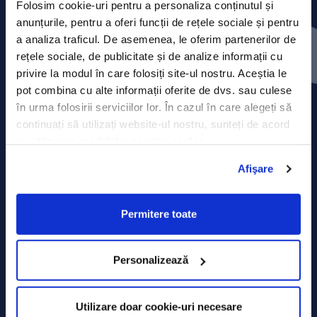
Folosim cookie-uri pentru a personaliza conținutul și
anunțurile, pentru a oferi funcții de rețele sociale și pentru
Contact
a analiza traficul. De asemenea, le oferim partenerilor de
rețele sociale, de publicitate și de analize informații cu
Comunicate de presă
privire la modul în care folosiți site-ul nostru. Aceștia le
pot combina cu alte informații oferite de dvs. sau culese
Politica de confidențialitate
în urma folosirii serviciilor lor. În cazul în care alegeți să
continuați să utilizați website-ul nostru, sunteți de acord
Politica de prelucrare a datelor
cu utilizarea modulelor noastre cookie.
Termeni și condiții
Afişare
Declarația Cookie
Permitere toate
Personalizează
Utilizare doar cookie-uri necesare