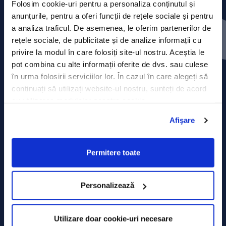
Folosim cookie-uri pentru a personaliza conținutul și
anunțurile, pentru a oferi funcții de rețele sociale și pentru
Contact
a analiza traficul. De asemenea, le oferim partenerilor de
rețele sociale, de publicitate și de analize informații cu
Comunicate de presă
privire la modul în care folosiți site-ul nostru. Aceștia le
pot combina cu alte informații oferite de dvs. sau culese
Politica de confidențialitate
în urma folosirii serviciilor lor. În cazul în care alegeți să
continuați să utilizați website-ul nostru, sunteți de acord
Politica de prelucrare a datelor
cu utilizarea modulelor noastre cookie.
Termeni și condiții
Afişare
Declarația Cookie
Permitere toate
Personalizează
Utilizare doar cookie-uri necesare