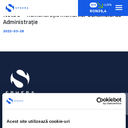
SFG
-1,25%
RON39,4
Nota 5 – Remunerația membrilor Consiliului de
Administrație
2022-03-28
Acest site utilizează cookie-uri