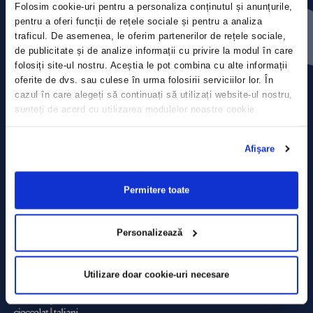
Folosim cookie-uri pentru a personaliza conținutul și anunțurile,
Contact
pentru a oferi funcții de rețele sociale și pentru a analiza
traficul. De asemenea, le oferim partenerilor de rețele sociale,
Comunicate de presă
de publicitate și de analize informații cu privire la modul în care
folosiți site-ul nostru. Aceștia le pot combina cu alte informații
Politica de confidențialitate
oferite de dvs. sau culese în urma folosirii serviciilor lor. În
cazul în care alegeți să continuați să utilizați website-ul nostru,
sunteți de acord cu utilizarea modulelor noastre cookie.
Politica de prelucrare a datelor
Termeni și condiții
Afişare
Declarația Cookie
Permitere toate
Personalizează
Utilizare doar cookie-uri necesare