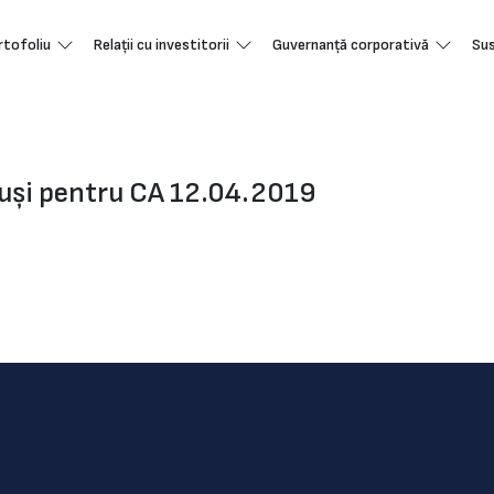
rtofoliu
Relații cu investitorii
Guvernanță corporativă
Sus
puși pentru CA 12.04.2019