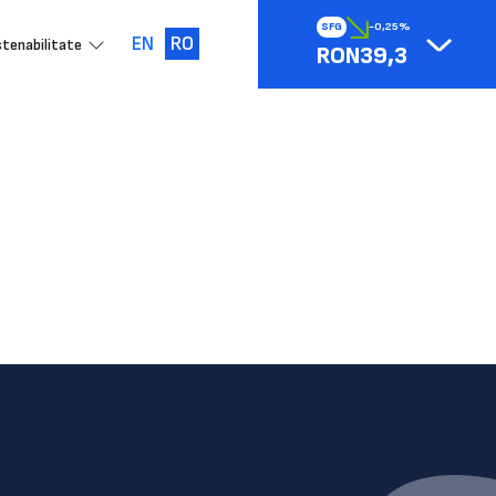
SFG
-0,25%
EN
RO
tenabilitate
RON39,3