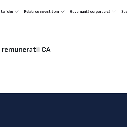
rtofoliu
Relații cu investitorii
Guvernanță corporativă
Sus
e remuneratii CA