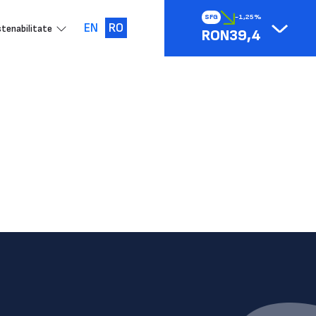
SFG
-1,25%
EN
RO
tenabilitate
RON39,4