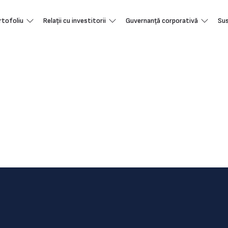
rtofoliu
Relații cu investitorii
Guvernanță corporativă
Sus