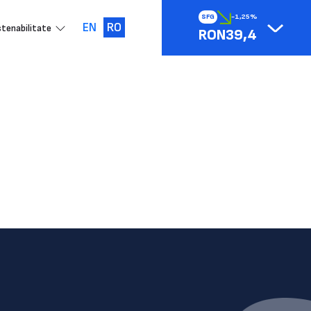
SFG
-1,25%
EN
RO
tenabilitate
RON39,4