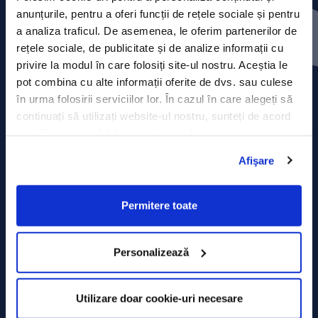
Contact
anunțurile, pentru a oferi funcții de rețele sociale și pentru
a analiza traficul. De asemenea, le oferim partenerilor de
Comunicate de presă
rețele sociale, de publicitate și de analize informații cu
privire la modul în care folosiți site-ul nostru. Aceștia le
Politica de confidențialitate
pot combina cu alte informații oferite de dvs. sau culese
în urma folosirii serviciilor lor. În cazul în care alegeți să
Politica de prelucrare a datelor
continuați să utilizați website-ul nostru, sunteți de acord
cu utilizarea modulelor noastre cookie.
Termeni și condiții
Afişare
Declarația Cookie
Permitere toate
Personalizează
Utilizare doar cookie-uri necesare