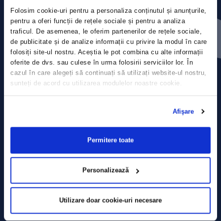
Folosim cookie-uri pentru a personaliza conținutul și anunțurile,
Contact
pentru a oferi funcții de rețele sociale și pentru a analiza
traficul. De asemenea, le oferim partenerilor de rețele sociale,
de publicitate și de analize informații cu privire la modul în care
Comunicate de presă
folosiți site-ul nostru. Aceștia le pot combina cu alte informații
oferite de dvs. sau culese în urma folosirii serviciilor lor. În
Politica de confidențialitate
cazul în care alegeți să continuați să utilizați website-ul nostru,
sunteți de acord cu utilizarea modulelor noastre cookie.
Politica de prelucrare a datelor
Afişare
Termeni și condiții
Declarația Cookie
Permitere toate
Personalizează
Utilizare doar cookie-uri necesare