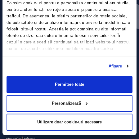
Folosim cookie-uri pentru a personaliza conținutul și anunțurile,
Contact
pentru a oferi funcții de rețele sociale și pentru a analiza
traficul. De asemenea, le oferim partenerilor de rețele sociale,
Comunicate de presă
de publicitate și de analize informații cu privire la modul în care
folosiți site-ul nostru. Aceștia le pot combina cu alte informații
Politica de confidențialitate
oferite de dvs. sau culese în urma folosirii serviciilor lor. În
cazul în care alegeți să continuați să utilizați website-ul nostru,
sunteți de acord cu utilizarea modulelor noastre cookie.
Politica de prelucrare a datelor
Termeni și condiții
Afişare
Declarația Cookie
Permitere toate
Personalizează
Utilizare doar cookie-uri necesare