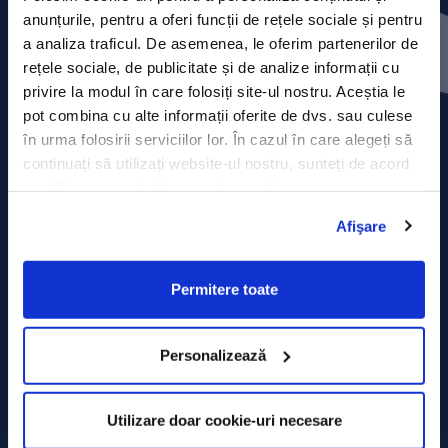
Contact
anunțurile, pentru a oferi funcții de rețele sociale și pentru
a analiza traficul. De asemenea, le oferim partenerilor de
Comunicate de presă
rețele sociale, de publicitate și de analize informații cu
privire la modul în care folosiți site-ul nostru. Aceștia le
Politica de confidențialitate
pot combina cu alte informații oferite de dvs. sau culese
în urma folosirii serviciilor lor. În cazul în care alegeți să
Politica de prelucrare a datelor
continuați să utilizați website-ul nostru, sunteți de acord
cu utilizarea modulelor noastre cookie.
Termeni și condiții
Afişare
Declarația Cookie
Permitere toate
Personalizează
Utilizare doar cookie-uri necesare